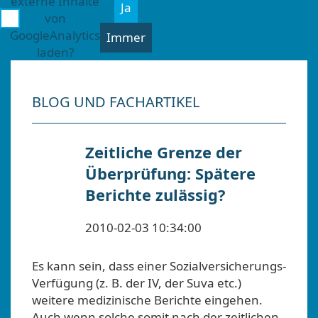
externe Inhalte
Ja
von
GoogleAnalytics
Immer
laden?
BLOG UND FACHARTIKEL
Zeitliche Grenze der
Überprüfung: Spätere
Berichte zulässig?
2010-02-03 10:34:00
Es kann sein, dass einer Sozialversicherungs-
Verfügung (z. B. der IV, der Suva etc.)
weitere medizinische Berichte eingehen.
Auch wenn solche somit nach der zeitlichen