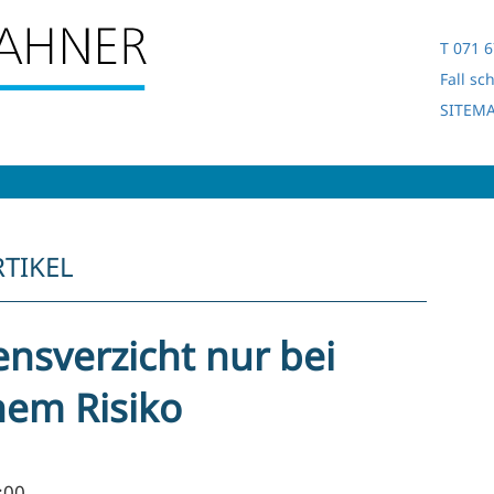
T 071 6
Fall sc
SITEM
TIKEL
nsverzicht nur bei
hem Risiko
:00