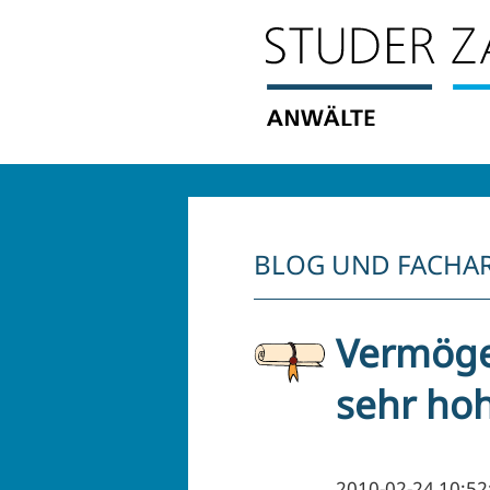
externe Inhalte
Ja
von
GoogleAnalytics
Immer
laden?
BLOG UND FACHAR
Vermöge
sehr ho
2010-02-24 10:52