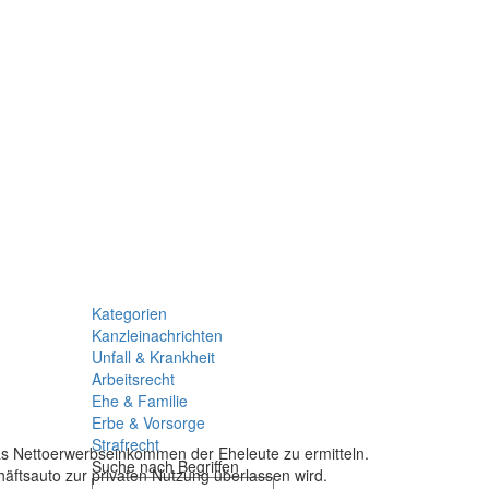
Kategorien
Kanzleinachrichten
Unfall & Krankheit
Arbeitsrecht
Ehe & Familie
Erbe & Vorsorge
Strafrecht
as Nettoerwerbseinkommen der Eheleute zu ermitteln.
Suche nach Begriffen
äftsauto zur privaten Nutzung überlassen wird.