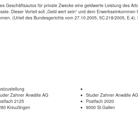
des Geschäftsautos für private Zwecke eine geldwerte Leistung des Arbe
üsste. Dieser Vorteil soll „Geld wert sein“ und dem Erwerbseinkommen
n. (Urteil des Bundesgerichts vom 27.10.2005, 5C.218/2005, E.4). Da
stzustellung
tuder Zahner Anwälte AG
Studer Zahner Anwälte A
ostfach 2125
Postfach 2020
280 Kreuzlingen
9000 St.Gallen