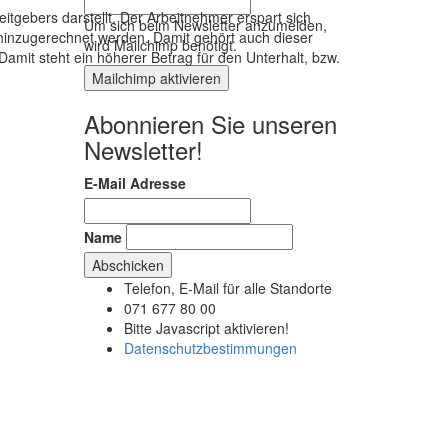
itgebers darstellt. Der Arbeitnehmer erspart sich
Um sich beim Newsletter anzumelden,
 hinzugerechnet werden. Damit gehört auch dieser
wird Mailchimp benötigt.
mit steht ein höherer Betrag für den Unterhalt, bzw.
Mailchimp aktivieren
Abonnieren Sie unseren
Newsletter!
E-Mail Adresse
Name
Telefon, E-Mail für alle Standorte
G
071 677 80 00
Bitte Javascript aktivieren!
Datenschutzbestimmungen