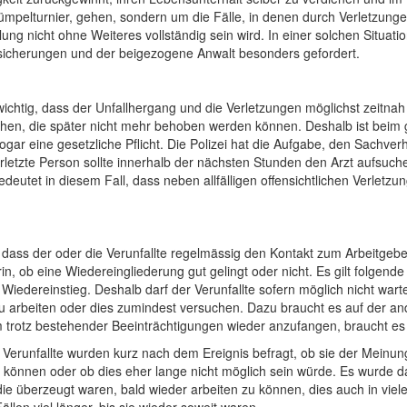
ümpelturnier, gehen, sondern um die Fälle, in denen durch Verletzung
ung nicht ohne Weiteres vollständig sein wird. In einer solchen Situatio
rsicherungen und der beigezogene Anwalt besonders gefordert.
ichtig, dass der Unfallhergang und die Verletzungen möglichst zeitnah 
hen, die später nicht mehr behoben werden können. Deshalb ist beim ge
ogar eine gesetzliche Pflicht. Die Polizei hat die Aufgabe, den Sachve
rletzte Person sollte innerhalb der nächsten Stunden den Arzt aufsuche
bedeutet in diesem Fall, dass neben allfälligen offensichtlichen Verlet
dass der oder die Verunfallte regelmässig den Kontakt zum Arbeitgeber
rin, ob eine Wiedereingliederung gut gelingt oder nicht. Es gilt folgen
 Wiedereinstieg. Deshalb darf der Verunfallte sofern möglich nicht warten
 arbeiten oder dies zumindest versuchen. Dazu braucht es auf der ande
 Um trotz bestehender Beeinträchtigungen wieder anzufangen, braucht es
Verunfallte wurden kurz nach dem Ereignis befragt, ob sie der Meinung
n können oder ob dies eher lange nicht möglich sein würde. Es wurde d
 die überzeugt waren, bald wieder arbeiten zu können, dies auch in viele