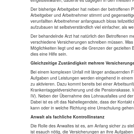
eingestelltwaren, dauerte es dagegen in den meisten Fä
Der bisherige Arbeitgeber hat neben der betroffenen 
Arbeitgeber und Arbeitnehmer stimmt und gegenseitiges
verunfallten Arbeitnehmer anfangsauch bloss teilzeitl
aufzubauen ist selbstverständlich viel einfacher, als
Der behandelnde Arzt hat natürlich den Betroffenen me
verschiedene Versicherungen schreiben müssen. Was uns
Möglichkeiten liegt und wo die Grenzen der gezielten B
dies eine Hilfe sein.
Gleichzeitige Zuständigkeit mehrere Versicherung
Bei einem komplexen Unfall mit länger andauernden Fo
Aufgaben und Leistungen werden eingehend in einem and
zu aktivieren. Dazu kommt bereits bei einer Arbeitsun
Krankentaggeldversicherung und die Pensionskasse. In 
IV). Neben der Übernahme des Lohnausfalles und der H
Dabei ist es oft das Naheliegendste, dass der Kontak
kann oder in welche Richtung eine Umschulung gehen 
Anwalt als fachliche Kontrollinstanz
Die Rolle des Anwaltes ist es, am Anfang sicher zu st
ist esauch nötig, die Versicherungen an ihre Aufgaben