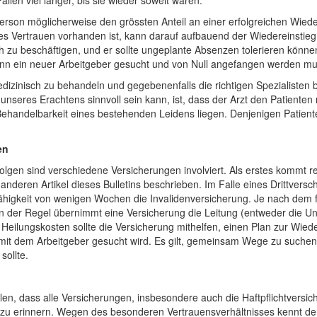
llen viel länger, bis sie wieder soweit waren.
Person möglicherweise den grössten Anteil an einer erfolgreichen Wie
 Vertrauen vorhanden ist, kann darauf aufbauend der Wiedereinstieg er
ich zu beschäftigen, und er sollte ungeplante Absenzen tolerieren könn
 wenn ein neuer Arbeitgeber gesucht und von Null angefangen werden mu
dizinisch zu behandeln und gegebenenfalls die richtigen Spezialisten 
eres Erachtens sinnvoll sein kann, ist, dass der Arzt den Patienten re
ehandelbarkeit eines bestehenden Leidens liegen. Denjenigen Patienten, d
en
lgen sind verschiedene Versicherungen involviert. Als erstes kommt r
eren Artikel dieses Bulletins beschrieben. Im Falle eines Drittversch
fähigkeit von wenigen Wochen die Invalidenversicherung. Je nach dem f
der Regel übernimmt eine Versicherung die Leitung (entweder die Unfa
eilungskosten sollte die Versicherung mithelfen, einen Plan zur Wied
t mit dem Arbeitgeber gesucht wird. Es gilt, gemeinsam Wege zu suche
sollte.
ellen, dass alle Versicherungen, insbesondere auch die Haftpflichtver
 zu erinnern. Wegen des besonderen Vertrauensverhältnisses kennt der