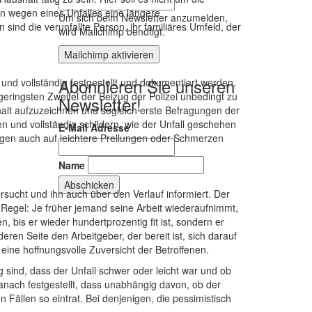
en wegen eines Unfalles eine längere
Um sich beim Newsletter anzumelden,
n sind die verunfallte Person, ihr familiäres Umfeld, der
wird Mailchimp benötigt.
Mailchimp aktivieren
Abonnieren Sie unseren
und vollständig festgestellt und dokumentiert werden.
ringsten Zweifel der Beizug der Polizei unbedingt zu
Newsletter!
rhalt aufzuzeichnen und sogleich erste Befragungen der
n und vollständig schildern, wie der Unfall geschehen
E-Mail Adresse
zungen auch auf leichtere Prellungen oder Schmerzen
Name
sucht und ihn auch über den Verlauf informiert. Der
de Regel: Je früher jemand seine Arbeit wiederaufnimmt,
, bis er wieder hundertprozentig fit ist, sondern er
ren Seite den Arbeitgeber, der bereit ist, sich darauf
 eine hoffnungsvolle Zuversicht der Betroffenen.
 sind, dass der Unfall schwer oder leicht war und ob
anach festgestellt, dass unabhängig davon, ob der
n Fällen so eintrat. Bei denjenigen, die pessimistisch