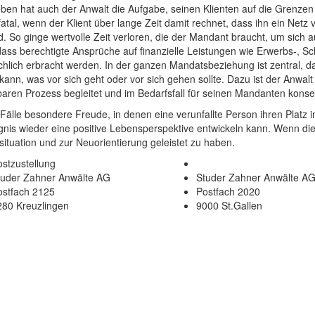
eben hat auch der Anwalt die Aufgabe, seinen Klienten auf die Grenze
tal, wenn der Klient über lange Zeit damit rechnet, dass ihn ein Netz 
rd. So ginge wertvolle Zeit verloren, die der Mandant braucht, um sich a
dass berechtigte Ansprüche auf finanzielle Leistungen wie Erwerbs-,
ich erbracht werden. In der ganzen Mandatsbeziehung ist zentral, d
 kann, was vor sich geht oder vor sich gehen sollte. Dazu ist der Anwal
baren Prozess begleitet und im Bedarfsfall für seinen Mandanten konse
 Fälle besondere Freude, in denen eine verunfallte Person ihren Platz i
nis wieder eine positive Lebensperspektive entwickeln kann. Wenn dies 
situation und zur Neuorientierung geleistet zu haben.
stzustellung
tuder Zahner Anwälte AG
Studer Zahner Anwälte A
ostfach 2125
Postfach 2020
280 Kreuzlingen
9000 St.Gallen