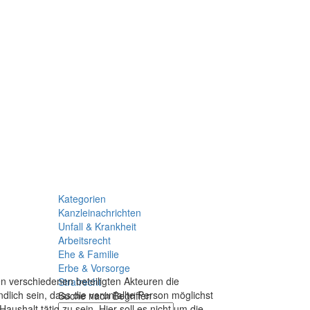
Kategorien
Kanzleinachrichten
Unfall & Krankheit
Arbeitsrecht
Ehe & Familie
Erbe & Vorsorge
n verschiedenen beteiligten Akteuren die
Strafrecht
dlich sein, dass die verunfallte Person möglichst
Suche nach Begriffen
aushalt tätig zu sein. Hier soll es nicht um die