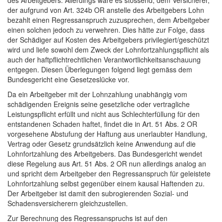
des Arbeitgebers. Allerdings wäre es stossend, dem Versicherer,
der aufgrund von Art. 324b OR anstelle des Arbeitgebers Lohn
bezahlt einen Regressanspruch zuzusprechen, dem Arbeitgeber
einen solchen jedoch zu verwehren. Dies hätte zur Folge, dass
der Schädiger auf Kosten des Arbeitgebers privilegiert/geschützt
wird und liefe sowohl dem Zweck der Lohnfortzahlungspflicht als
auch der haftpflichtrechtlichen Verantwortlichkeitsanschauung
entgegen. Diesen Überlegungen folgend liegt gemäss dem
Bundesgericht eine Gesetzeslücke vor.
Da ein Arbeitgeber mit der Lohnzahlung unabhängig vom
schädigenden Ereignis seine gesetzliche oder vertragliche
Leistungspflicht erfüllt und nicht aus Schlechterfüllung für den
entstandenen Schaden haftet, findet die in Art. 51 Abs. 2 OR
vorgesehene Abstufung der Haftung aus unerlaubter Handlung,
Vertrag oder Gesetz grundsätzlich keine Anwendung auf die
Lohnfortzahlung des Arbeitgebers. Das Bundesgericht wendet
diese Regelung aus Art. 51 Abs. 2 OR nun allerdings analog an
und spricht dem Arbeitgeber den Regressanspruch für geleistete
Lohnfortzahlung selbst gegenüber einem kausal Haftenden zu.
Der Arbeitgeber ist damit den subrogierenden Sozial- und
Schadensversicherern gleichzustellen.
Zur Berechnung des Regressanspruchs ist auf den