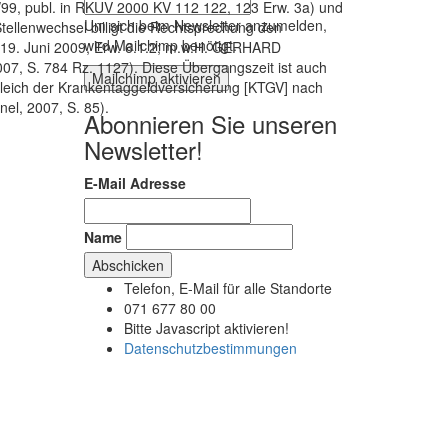
/99, publ. in RKUV 2000 KV 112 122, 123 Erw. 3a) und
Um sich beim Newsletter anzumelden,
tellenwechsel billigt die Rechtsprechung den
wird Mailchimp benötigt.
m 19. Juni 2009, Erw. 6.1.2; m.w.H. GERHARD
07, S. 784 Rz. 1127). Diese Übergangszeit ist auch
Mailchimp aktivieren
ich der Krankentaggeldversicherung [KTGV] nach
el, 2007, S. 85).
Abonnieren Sie unseren
Newsletter!
E-Mail Adresse
Name
Telefon, E-Mail für alle Standorte
G
071 677 80 00
Bitte Javascript aktivieren!
Datenschutzbestimmungen