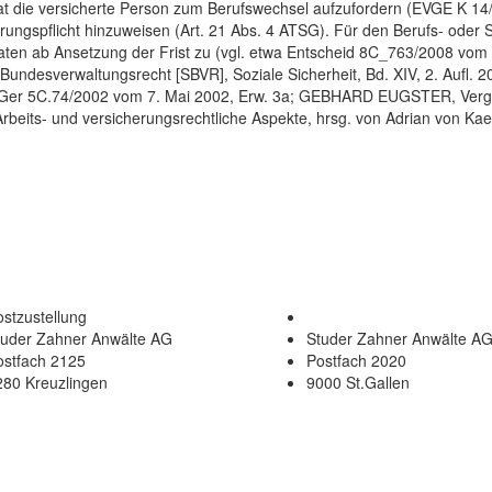
hat die versicherte Person zum Berufswechsel aufzufordern (EVGE K 14
ngspflicht hinzuweisen (Art. 21 Abs. 4 ATSG). Für den Berufs- oder S
naten ab Ansetzung der Frist zu (vgl. etwa Entscheid 8C_763/2008 vo
ndesverwaltungsrecht [SBVR], Soziale Sicherheit, Bd. XIV, 2. Aufl. 20
Ger 5C.74/2002 vom 7. Mai 2002, Erw. 3a; GEBHARD EUGSTER, Vergle
beits- und versicherungsrechtliche Aspekte, hrsg. von Adrian von Kaen
stzustellung
tuder Zahner Anwälte AG
Studer Zahner Anwälte A
ostfach 2125
Postfach 2020
280 Kreuzlingen
9000 St.Gallen