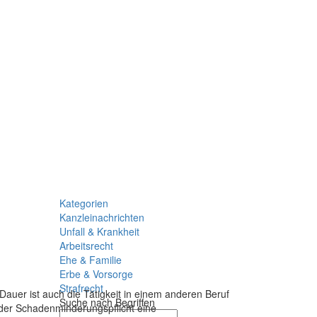
Kategorien
Kanzleinachrichten
Unfall & Krankheit
Arbeitsrecht
Ehe & Familie
Erbe & Vorsorge
Strafrecht
 Dauer ist auch die Tätigkeit in einem anderen Beruf
Suche nach Begriffen
 der Schadenminderungspflicht eine