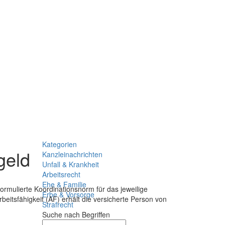
Kategorien
geld
Kanzleinachrichten
Unfall & Krankheit
Arbeitsrecht
Ehe & Familie
formulierte Koordinationsnorm für das jeweilige
Erbe & Vorsorge
eitsfähigkeit (AF) erhält die versicherte Person von
Strafrecht
Suche nach Begriffen