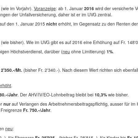
(wie im Vorjahr).
Voranzeige
: ab 1. Januar
2016
wird der versicherte V
gen der Unfallversicherung, daher ist er im UVG zentral.
auf den 1. Januar 2015
nicht
erhöht, im Gegensatz zu den Renten der
-
(wie bisher). Wie im UVG gibt es auf 2016 eine Erhöhung auf Fr. 148'0
igen Höchstverdienst, darüber (
neu
ohne Limitierung)
1%
.
. 2'350.-/Mt.
(bisher Fr. 2'340.-). Nach diesem Wert richten sich ebenfal
erhöht
.
480.-/Jahr
. Der AHV/IV/EO-Lohnbeitrag bleibt bei
10,3%
wie bisher.
er
nur
auf Verlangen des Arbeitnehmers
beitragspflichtig, ausser für i
 Freigrenze
Fr. 750.-/Jahr
.
gen
neu
:
10.-), für Ehepaare
Fr. 28'935.-
(bisher Fr. 28'815.-), für Kinder bis
Fr. 1