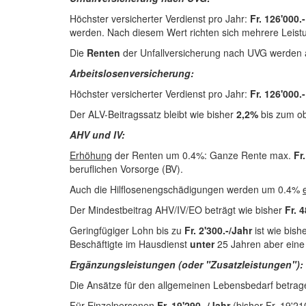
Höchster versicherter Verdienst pro Jahr:
Fr. 126'000.-
werden. Nach diesem Wert richten sich mehrere Leistun
Die
Renten
der Unfallversicherung nach UVG werden 
Arbeitslosenversicherung:
Höchster versicherter Verdienst pro Jahr:
Fr. 126'000.
Der ALV-Beitragssatz bleibt wie bisher
2,2%
bis zum ob
AHV und IV:
Erhöhung
der Renten um 0.4%: Ganze Rente max.
Fr
beruflichen Vorsorge (BV).
Auch die Hilflosenengschädigungen werden um 0.4%
Der Mindestbeitrag AHV/IV/EO beträgt wie bisher
Fr. 
Geringfügiger Lohn bis zu
Fr. 2'300.-/Jahr
ist wie bish
Beschäftigte im Hausdienst
unter
25 Jahren aber eine
Ergänzungsleistungen (oder "Zusatzleistungen"):
Die Ansätze für den allgemeinen Lebensbedarf betra
Für Einzelpersonen
Fr. 19'290.-/Jahr
(bisher Fr. 19'2