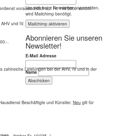
Um sich beim Newsletter anzumelden,
erdienst voraussichtlich auf Fr. 148'000.- erhöht
wird Mailchimp benötigt.
 AHV und IV.
Mailchimp aktivieren
Abonnieren Sie unseren
00.-.
Newsletter!
E-Mail Adresse
ls zahlreiche Leistungen bei der AHV, IV und in der
Name
m Hausdienst Beschäftigte und Künstler.
Neu
gilt für
0'080.-
(bisher Fr. 10'035.-).