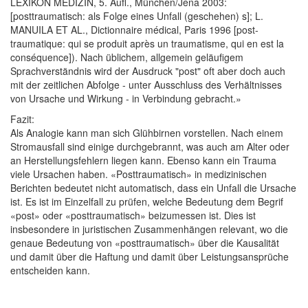
LEXIKON MEDIZIN, 5. Aufl., München/Jena 2003:
[posttraumatisch: als Folge eines Unfall (geschehen) s]; L.
MANUILA ET AL., Dictionnaire médical, Paris 1996 [post-
traumatique: qui se produit après un traumatisme, qui en est la
conséquence]). Nach üblichem, allgemein geläufigem
Sprachverständnis wird der Ausdruck "post" oft aber doch auch
mit der zeitlichen Abfolge - unter Ausschluss des Verhältnisses
von Ursache und Wirkung - in Verbindung gebracht.»
Fazit:
Als Analogie kann man sich Glühbirnen vorstellen. Nach einem
Stromausfall sind einige durchgebrannt, was auch am Alter oder
an Herstellungsfehlern liegen kann. Ebenso kann ein Trauma
viele Ursachen haben. «Posttraumatisch» in medizinischen
Berichten bedeutet nicht automatisch, dass ein Unfall die Ursache
ist. Es ist im Einzelfall zu prüfen, welche Bedeutung dem Begrif
«post» oder «posttraumatisch» beizumessen ist. Dies ist
insbesondere in juristischen Zusammenhängen relevant, wo die
genaue Bedeutung von «posttraumatisch» über die Kausalität
und damit über die Haftung und damit über Leistungsansprüche
entscheiden kann.