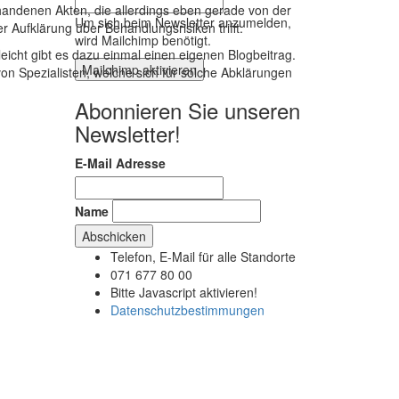
handenen Akten, die allerdings eben gerade von der
Um sich beim Newsletter anzumelden,
 Aufklärung über Behandlungsrisiken trifft.
wird Mailchimp benötigt.
lleicht gibt es dazu einmal einen eigenen Blogbeitrag.
Mailchimp aktivieren
 von Spezialisten, welche sich für solche Abklärungen
Abonnieren Sie unseren
Newsletter!
E-Mail Adresse
Name
Telefon, E-Mail für alle Standorte
G
071 677 80 00
Bitte Javascript aktivieren!
Datenschutzbestimmungen