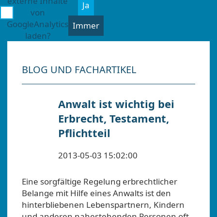
externe Inhalte
Ja
von
GoogleAnalytics
Immer
laden?
BLOG UND FACHARTIKEL
Anwalt ist wichtig bei
Erbrecht, Testament,
Pflichtteil
2013-05-03 15:02:00
Eine sorgfältige Regelung erbrechtlicher
Belange mit Hilfe eines Anwalts ist den
hinterbliebenen Lebenspartnern, Kindern
und anderen nahestehenden Personen oft