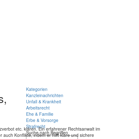
Kategorien
s,
Kanzleinachrichten
Unfall & Krankheit
Arbeitsrecht
Ehe & Familie
Erbe & Vorsorge
Strafrecht
verbot etc. klären. Ein erfahrener Rechtsanwalt im
Suche nach Begriffen
 auch Konflikte, indem er hilft klare und sichere