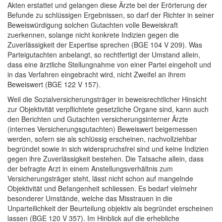
Akten erstattet und gelangen diese Ärzte bei der Erörterung der
Befunde zu schlüssigen Ergebnissen, so darf der Richter in seiner
Beweiswürdigung solchen Gutachten volle Beweiskraft
zuerkennen, solange nicht konkrete Indizien gegen die
Zuverlässigkeit der Expertise sprechen (BGE 104 V 209). Was
Parteigutachten anbelangt, so rechtfertigt der Umstand allein,
dass eine ärztliche Stellungnahme von einer Partei eingeholt und
in das Verfahren eingebracht wird, nicht Zweifel an ihrem
Beweiswert (BGE 122 V 157).
Weil die Sozialversicherungsträger in beweisrechtlicher Hinsicht
zur Objektivität verpflichtete gesetzliche Organe sind, kann auch
den Berichten und Gutachten versicherungsinterner Ärzte
(internes Versicherungsgutachten) Beweiswert beigemessen
werden, sofern sie als schlüssig erscheinen, nachvollziehbar
begründet sowie in sich widerspruchsfrei sind und keine Indizien
gegen ihre Zuverlässigkeit bestehen. Die Tatsache allein, dass
der befragte Arzt in einem Anstellungsverhältnis zum
Versicherungsträger steht, lässt nicht schon auf mangelnde
Objektivität und Befangenheit schliessen. Es bedarf vielmehr
besonderer Umstände, welche das Misstrauen in die
Unparteilichkeit der Beurteilung objektiv als begründet erscheinen
lassen (BGE 120 V 357). Im Hinblick auf die erhebliche