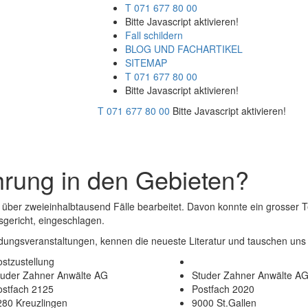
T 071 677 80 00
Bitte Javascript aktivieren!
Fall schildern
BLOG UND FACHARTIKEL
SITEMAP
T 071 677 80 00
Bitte Javascript aktivieren!
T 071 677 80 00
Bitte Javascript aktivieren!
rung in den Gebieten?
über zweieinhalbtausend Fälle bearbeitet. Davon konnte ein grosser Tei
sgericht, eingeschlagen.
ldungsveranstaltungen, kennen die neueste Literatur und tauschen uns
stzustellung
tuder Zahner Anwälte AG
Studer Zahner Anwälte A
ostfach 2125
Postfach 2020
280 Kreuzlingen
9000 St.Gallen