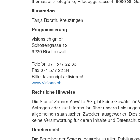
thomas enz fotografie, Friedeggstrasse 4, 9000 St. G
Illustration
Tanja Borath, Kreuzlingen
Programmierung
visions.ch gmbh
Schottengasse 12
9220 Bischofszell
Telefon 071 577 22 33
Fax 071 577 22 34
Bitte Javascript aktivieren!
www.visions.ch
Rechtliche Hinweise
Die Studer Zahner Anwälte AG gibt keine Gewähr für Vo
Anfragen oder zur Information über unsere Leistungen 
allgemeinen statistischen Zwecken ausgewertet. Dies er
keine Verantwortung für deren Inhalte und Datenschut
Urheberrecht
Die Betreiber der Seite ist bestrebt, in allen Publikat