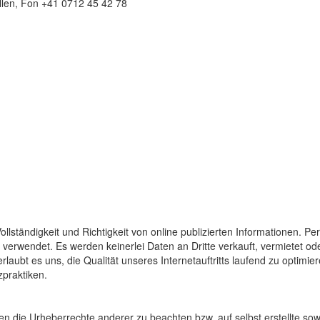
allen, Fon +41 0712 45 42 78
llständigkeit und Richtigkeit von online publizierten Informationen. P
verwendet. Es werden keinerlei Daten an Dritte verkauft, vermietet o
laubt es uns, die Qualität unseres Internetauftritts laufend zu optimi
zpraktiken.
ionen die Urheberrechte anderer zu beachten bzw. auf selbst erstellte so