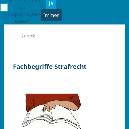
externe Inhalte
Ja
von
GoogleAnalytics
Immer
laden?
Zurück
Fachbegriffe Strafrecht